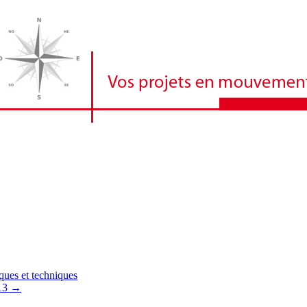
iques et techniques
013
→