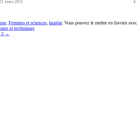
21 mars 2015
4 
rse
,
Femmes et sciences
,
lauréat
. Vous pouvez le mettre en favoris ave
iques et techniques
013
→