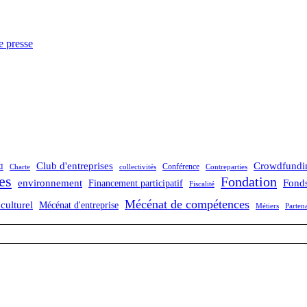
e presse
Club d'entreprises
Crowdfundi
Conférence
I
Charte
collectivités
Contreparties
es
Fondation
Fonds
environnement
Financement participatif
Fiscalité
Mécénat de compétences
culturel
Mécénat d'entreprise
Métiers
Partena