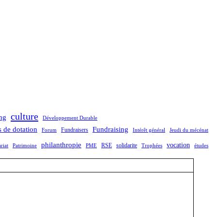
culture
ng
Développement Durable
 de dotation
Fundraising
Fundraisers
Forum
Intérêt général
Jeudi du mécénat
philanthropie
vocation
RSE
solidarite
riat
Patrimoine
PME
Trophées
études