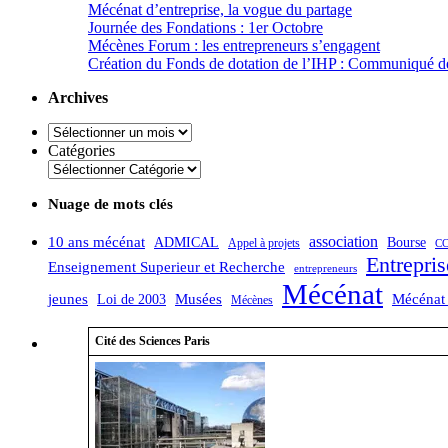
Mécénat d’entreprise, la vogue du partage
Journée des Fondations : 1er Octobre
Mécènes Forum : les entrepreneurs s’engagent
Création du Fonds de dotation de l’IHP : Communiqué d
Archives
Archives
Catégories
Nuage de mots clés
association
10 ans mécénat
ADMICAL
Bourse
Appel à projets
CC
Entrepris
Enseignement Superieur et Recherche
entrepreneurs
Mécénat
jeunes
Musées
Mécénat 
Loi de 2003
Mécènes
Cité des Sciences Paris