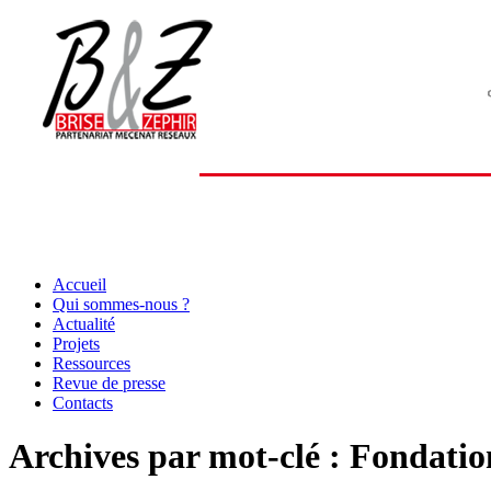
Aller
Accueil
au
Qui sommes-nous ?
contenu
Actualité
Projets
Ressources
Revue de presse
Contacts
Archives par mot-clé :
Fondatio