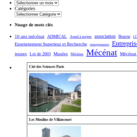
Archives
Catégories
Nuage de mots clés
association
10 ans mécénat
ADMICAL
Bourse
Appel à projets
CC
Entrepris
Enseignement Superieur et Recherche
entrepreneurs
Mécénat
jeunes
Musées
Mécénat 
Loi de 2003
Mécènes
Cité des Sciences Paris
Les Moulins de Villancourt