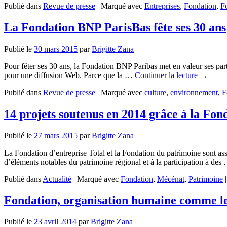
Publié dans
Revue de presse
|
Marqué avec
Entreprises
,
Fondation
,
F
La Fondation BNP ParisBas fête ses 30 ans
Publié le
30 mars 2015
par
Brigitte Zana
Pour fêter ses 30 ans, la Fondation BNP Paribas met en valeur ses pa
pour une diffusion Web. Parce que la …
Continuer la lecture
→
Publié dans
Revue de presse
|
Marqué avec
culture
,
environnement
,
F
14 projets soutenus en 2014 grâce à la Fon
Publié le
27 mars 2015
par
Brigitte Zana
La Fondation d’entreprise Total et la Fondation du patrimoine sont assoc
d’éléments notables du patrimoine régional et à la participation à de
Publié dans
Actualité
|
Marqué avec
Fondation
,
Mécénat
,
Patrimoine
|
Fondation, organisation humaine comme le
Publié le
23 avril 2014
par
Brigitte Zana