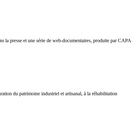
se
é
dans la presse et une série de web-documentaires, produite par CAPA
tion du patrimoine industriel et artisanal, à la réhabilitation