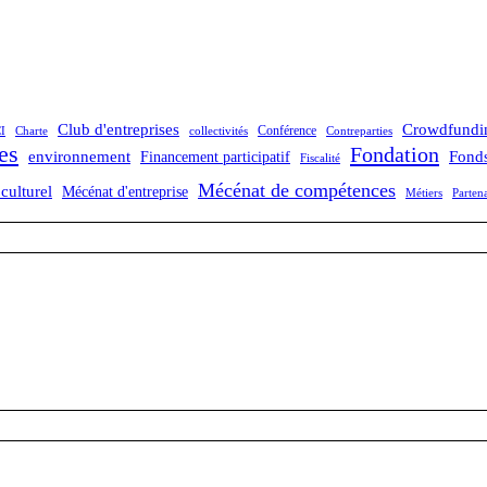
Club d'entreprises
Crowdfundi
Conférence
I
Charte
collectivités
Contreparties
es
Fondation
Fonds
environnement
Financement participatif
Fiscalité
Mécénat de compétences
culturel
Mécénat d'entreprise
Métiers
Partena