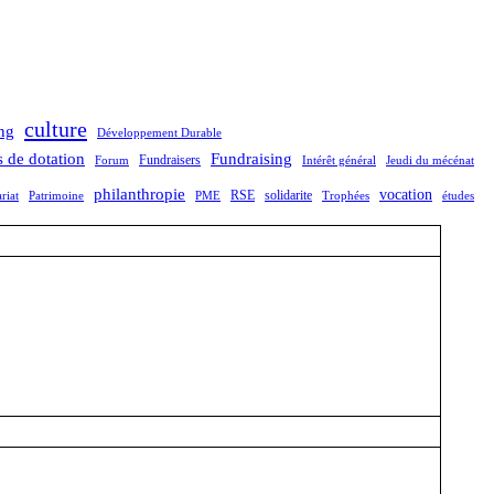
culture
ng
Développement Durable
 de dotation
Fundraising
Fundraisers
Forum
Intérêt général
Jeudi du mécénat
philanthropie
vocation
RSE
solidarite
riat
Patrimoine
PME
Trophées
études