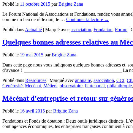
Publié le
11 octobre 2015
par
Brigitte Zana
Le Forum National de Associations et Fondations, rendez vous annuel d
comme un lieu de réflexion, le …
Continuer la lecture
→
Publié dans
Actualité
|
Marqué avec
association
,
Fondation
,
Forum
|
C
Quelques bonnes adresses relatives au Méc
Publié le
19 mai 2015
par
Brigitte Zana
Dans cette page nous vous indiquons quelques bonnes adresses et sou
d’avance ! _________________________________________ La nou
Publié dans
Ressources
|
Marqué avec
annuaire
,
association
,
CCI
,
Cha
Générosité
,
Mécénat
,
Métiers
,
observatoire
,
Partenariat
,
philanthropie
Mécénat d’entreprise et retour sur généros
Publié le
16 avril 2015
par
Brigitte Zana
Fondations et Fonds de dotation : Deux outils juridiques distincts. L’év
contingences économiques, les entreprises françaises continuent à co