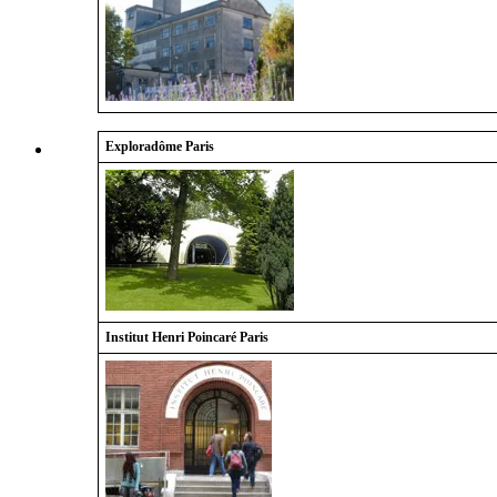
Exploradôme
Paris
Institut Henri Poincaré
Paris