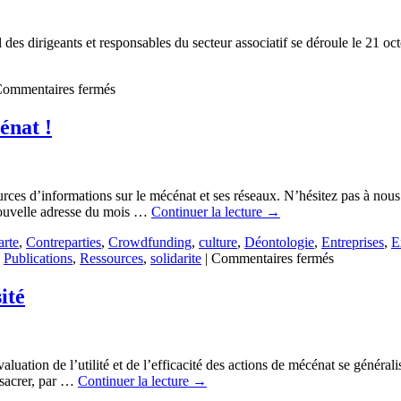
sa
Fondatio
es dirigeants et responsables du secteur associatif se déroule le 21 o
sur
ommentaires fermés
Forum
National
énat !
des
Associations
et
Fondations
rces d’informations sur le mécénat et ses réseaux. N’hésitez pas à nou
velle adresse du mois …
Continuer la lecture
→
rte
,
Contreparties
,
Crowdfunding
,
culture
,
Déontologie
,
Entreprises
,
E
sur
,
Publications
,
Ressources
,
solidarite
|
Commentaires fermés
Quelques
bonnes
ité
adresses
relatives
au
Mécénat
aluation de l’utilité et de l’efficacité des actions de mécénat se général
!
nsacrer, par …
Continuer la lecture
→