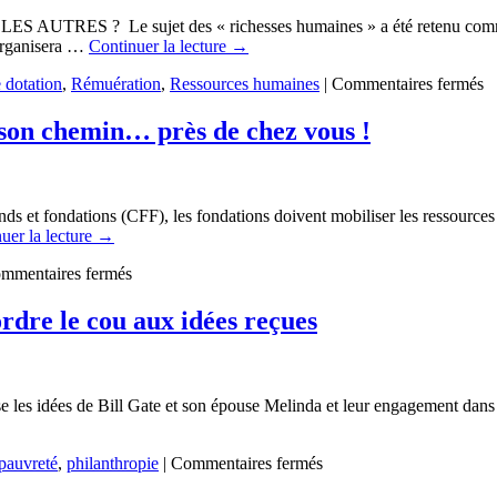
grâce
Le sujet des « richesses humaines » a été retenu comme théma
à
 organisera …
Continuer la lecture
→
la
Fondation
su
 dotation
,
Rémuération
,
Ressources humaines
|
Commentaires fermés
Total
F
or
t son chemin… près de chez vous !
h
c
le
au
ds et fondations (CFF), les fondations doivent mobiliser les ressources 
(
uer la lecture
→
2
)
sur
mmentaires fermés
La
fondation
ordre le cou aux idées reçues
territoriale,
une
idée
qui
e les idées de Bill Gate et son épouse Melinda et leur engagement dans 
fait
son
chemin…
sur
 pauvreté
,
philanthropie
|
Commentaires fermés
près
Lutte
de