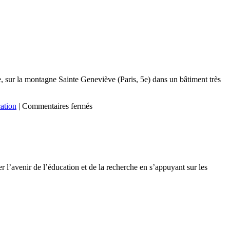
, sur la montagne Sainte Geneviève (Paris, 5e) dans un bâtiment très
sur
ation
|
Commentaires fermés
Projet
d’extension
de
l’Institut
Henri
Poincaré
r l’avenir de l’éducation et de la recherche en s’appuyant sur les