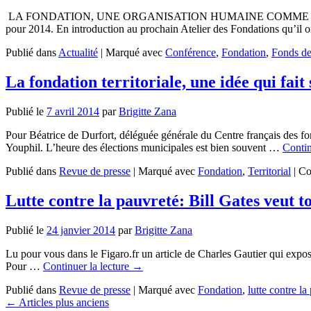
LA FONDATION, UNE ORGANISATION HUMAINE COMME LES AUTRES ? 
pour 2014. En introduction au prochain Atelier des Fondations qu’il
Publié dans
Actualité
|
Marqué avec
Conférence
,
Fondation
,
Fonds de
La fondation territoriale, une idée qui fai
Publié le
7 avril 2014
par
Brigitte Zana
Pour Béatrice de Durfort, déléguée générale du Centre français des fon
Youphil. L’heure des élections municipales est bien souvent …
Contin
Publié dans
Revue de presse
|
Marqué avec
Fondation
,
Territorial
|
Co
Lutte contre la pauvreté: Bill Gates veut t
Publié le
24 janvier 2014
par
Brigitte Zana
Lu pour vous dans le Figaro.fr un article de Charles Gautier qui expos
Pour …
Continuer la lecture
→
Publié dans
Revue de presse
|
Marqué avec
Fondation
,
lutte contre la
←
Articles plus anciens