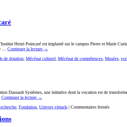
caré
nstitut Henri Poincaré est implanté sur le campus Pierre et Marie Curie
ère …
Continuer la lecture
→
s de dotation
,
Mécénat culturel
,
Mécénat de compétences
,
Musées
,
voc
ion Dassault Systèmes, une initiative dont la vocation est de transforme
…
Continuer la lecture
→
sur
Recherche
,
Fondation
,
Univers virtuels
|
Commentaires fermés
Dassault
Systèmes
ions
lance