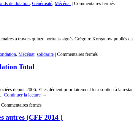
sur
onds de dotation
,
Générosité
,
Mécénat
|
Commentaires fermés
Mécénat
d’entrepri
et
retour
sur
générosit
rtenaires à travers quinze portraits signés Grégoire Korganow publiés 
sur
ondation
,
Mécénat
,
solidarite
|
Commentaires fermés
La
Fondation
dation Total
BNP
ParisBas
fête
ses
iées depuis 2006. Elles dédient prioritairement leur soutien à la restaura
30
s …
Continuer la lecture
→
ans
sur
Commentaires fermés
14
projets
s autres (CFF 2014 )
soutenus
en
2014