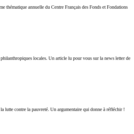
tique annuelle du Centre Français des Fonds et Fondations
r
ondation,
ganisation
umaine
omme
s
tres
philanthropiques locales. Un article lu pour vous sur la news letter de
CFF
014
la lutte contre la pauvreté. Un argumentaire qui donne à réfléchir !