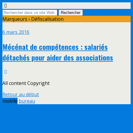
Marqueurs › Défiscalisation
6 mars 2016
Mécénat de compétences : salariés
détachés pour aider des associations
All content Copyright
Retour au début
mobile
bureau